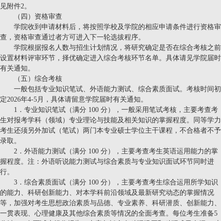
见附件2。
（四）资格审查
学院收到申请材料后，将按照学校及学院的相应申请条件进行资格审
查，资格审查通过者方可进入下一轮选拔程序。
学院根据报名人数与招生计划情况，将研究确定是否在综合考核之前
设置材料评审环节，择优确定进入综合考核环节名单。具体请见学院届时
有关通知。
（五）综合考核
一般包括专业知识笔试、外语能力测试、综合素质面试。考核时间初
定2026年4-5月，具体请留意学院届时有关通知。
1．专业知识笔试（满分 100 分），一般采用笔试考核，主要考查考
生对报考学科（领域）专业理论与技能及相关知识的掌握程度。同等学力
考生还须另外加试（笔试）两门本专业硕士学位主干课程，不合格者不予
录取。
2．外语能力测试（满分 100 分），主要考查考生英语运用能力的掌
握程度。注：外语听说能力测试与综合素质与专业知识面试环节同时进
行。
3．综合素质面试（满分 100 分），主要考查考生综合运用所学知识
的能力、科研创新能力、对本学科前沿领域及最新研究动态的掌握情况
等，加强对考生思想政治素质与品德、专业素养、科研潜质、创新能力、
一贯表现、心理健康及其他综合素质等情况的全面考查。每位考生准备5