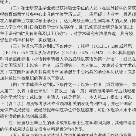
端正。
（二）硕士研究生毕业或已获得硕士学位的人员（在国外留学的需获
得教育部留学服务中心出具的学位学历认证）、应届硕士毕业生（最迟须
在入学前毕业或取得硕士学位）、达到与硕士毕业生同等学力的人员（博
士入学当年9月1日前获得学士学位满6年，且“已修完硕士研究生8门以上
主干课程”或“具有副高及以上职称”），对学术研究有浓厚兴趣，具有较
强创新精神和科研、实践能力。
（三）英语水平应达到以下条件之一：托福（TOEFL）≥80 或雅思
（IELTS）≥5.5 或大学英语四级（CET-4）≥425，GMAT、GRE 和其他语
种可参照此标准（小语种申请者入学后必须以英语为第一外语）；或已在
英文国际期刊上以第一作者（或导师第一、本人第二）发表过英文学术论
文；或在国外留学并获得教育部留学服务中心出具的学位学历认证；或参
加并通过学校组织的英语水平测试。
（四）学术成果应达到以下条件之一：以第一作者（或导师第一、本
人第二）发表（含已录用）1 篇以上（含 1 篇）与所报考学科专业领域相
关的学术论文；或以第一申请人（或导师第一、本人第二）提出 1 项以
上（含 1 项）与所报考学科专业领域相关的发明专利申请，并已经国家
知识产权局受理；或经所报考学院学位评议组鉴定，可以体现学术水平和
研究潜质的其他创新成果。
注：应届硕士毕业生的学术成果以硕士生在学期间为限，其他申请者
的学术成果以自提交报名材料起近5年内为限。
（五）具有与所申请攻读博士学位相关的学科专业或工作经历背景。