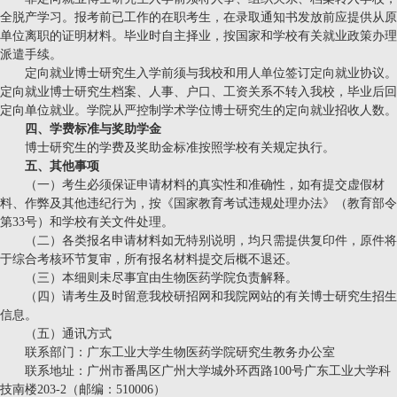
全脱产学习。报考前已工作的在职考生，在录取通知书发放前应提供从原
单位离职的证明材料。毕业时自主择业，按国家和学校有关就业政策办理
派遣手续。
定向就业博士研究生入学前须与我校和用人单位签订定向就业协议。
定向就业博士研究生档案、人事、户口、工资关系不转入我校，毕业后回
定向单位就业。学院从严控制学术学位博士研究生的定向就业招收人数
。
四、学费标准与奖助学金
博士研究生的学费及奖助金标准按照学校有关规定执行。
五、其他事项
（一）考生必须保证申请材料的真实性和准确性，如有提交虚假材
料、作弊及其他违纪行为，按《国家教育考试违规处理办法》（教育部令
第33号）和学校有关文件处理。
（二）各类报名申请材料如无特别说明，均只需提供复印件，原件将
于综合考核环节复审，所有报名材料提交后概不退还。
（三）本细则未尽事宜由生物医药学院负责解释。
（四）请考生及时留意我校研招网和我院网站的有关博士研究生招生
信息。
（五）通讯方式
联系部门：广东工业大学生物医药学院研究生教务办公室
联系地址：广州市番禺区广州大学城外环西路100号广东工业大学科
技南楼203-2（邮编：510006）