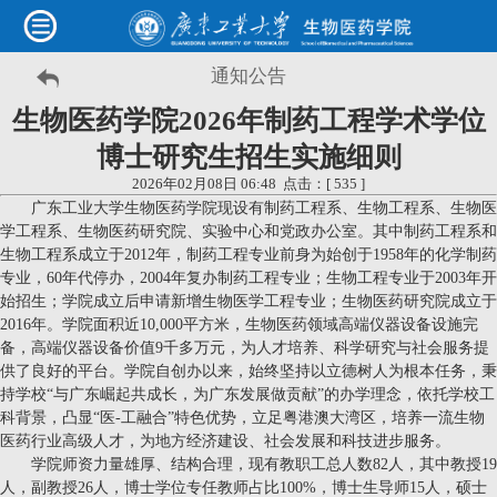
通知公告
生物医药学院2026年制药工程学术学位
博士研究生招生实施细则
2026年02月08日 06:48 点击：[
535
]
广东工业大学生物医药学院现设有制药工程系、生物工程系、生物医
学工程系、生物医药研究院、实验中心和党政办公室。其中制药工程系和
生物工程系成立于2012年，制药工程专业前身为始创于1958年的化学制药
专业，60年代停办，2004年复办制药工程专业；生物工程专业于2003年开
始招生；学院成立后申请新增生物医学工程专业；生物医药研究院成立于
2016年。学院面积近10,000平方米，生物医药领域高端仪器设备设施完
备，高端仪器设备价值9千多万元，为人才培养、科学研究与社会服务提
供了良好的平台。学院自创办以来，始终坚持以立德树人为根本任务，秉
持学校“与广东崛起共成长，为广东发展做贡献”的办学理念，依托学校工
科背景，凸显“医-工融合”特色优势，立足粤港澳大湾区，培养一流生物
医药行业高级人才，为地方经济建设、社会发展和科技进步服务。
学院师资力量雄厚、结构合理，现有教职工总人数82人，其中教授19
人，副教授26人，博士学位专任教师占比100%，博士生导师15人，硕士