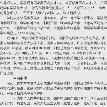
生导师52人。学院现有国家高层次人才1人、教育部高层次人才2人、法国
药学科学院院士1人、教育部新世纪优秀人才1人、省领军人才2人、南粤
优秀教师1人、“千百十”省级培养对象3人、珠江新星2人。
学院人才培养体系完备，拥有本科、硕士、博士学位授予权。学院现
有制药工程二级学科博士点，制药工程二级学科硕士点、生物与医药专业
硕士点、生物医学工程专业硕士点，生物学与生物化学、药理学与毒理学
学科均已进入ESI全球前1%。
近5年来，承担国家重大新药创制、国家重点研发计划重点专项、国
家自然科学基金重大仪器专项、国家自然科学基金、广东省创新团队等纵
向项目140余项，横向项目100余项，到校总经费7800余万元。发表SCI论
文422篇，其中II区以上270篇，IF＞10的超30篇。申请发明专利248件，
授权147件，数十项技术实现转化。1项生物抗癌药物已获2项美国FDA临
床批件，获中国产学研合作创新促进成果一等奖、广东省科技进步二等奖
等奖项。学院与珠三角地区企业建立了良好的合作关系，科研成果被企业
广泛应用。
一、申请条件
制药工程学术学位博士研究生采用直接攻博、硕博连读和申请考核三
种方式进行招生。直接攻博和硕博连读申请条件按照学校招生简章要求执
行。申请考核方式申请条件如下：
（一）为中华人民共和国公民，拥护中国共产党的领导，具有正确的
政治方向，热爱祖国，愿意为社会主义现代化建设服务，遵纪守法，品行