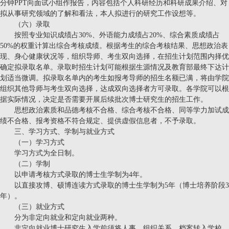
分钟PPT向面试小组作报告，内容包括个人科研经历和科研成果介绍、对
拟从事研究领域的了解和看法，本人拟进行的研究工作设想等。
（六）录取
按照专业知识成绩占30%、外语能力成绩占20%、综合素质成绩占
50%的权重计算出综合考核成绩。根据考生的综合考核结果
、思想政治表
现、身心健康状况等，组织导师、考生双向选择，在招生计划范围内择优
确定拟录取名单。录取时招生计划可能根据生源情况及教育部最终下达计
划适当微调。拟录取名单内的考生如报考导师的招生名额已满，将由学院
组织其他导师与考生双向选择，达成双向选择者方可录取。各
学院可以根
据实际情况，决定是否需要开展后续批次博士研究生的招生工作。
思想政治素质和品德考核不合格、综合考核不合格、同等学力加试成
绩不合格、报考资格不符合规定、提供虚假信息者，不予录取。
三、学习方式、学制与就业方式
（一）学习方式
学习方式为全日制。
（二）学制
以申请考核方式录取的博士生学制为4年。
以直接攻博、硕博连读方式录取的博士生学制为5年（博士培养阶段3
年）。
（三）就业方式
分为非定向就业和定向就业两种。
非定向就业博士研究生入学前须将人事、组织关系、档案转入学校，