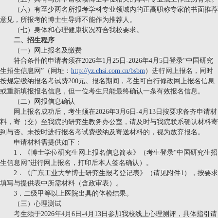
（六）有至少两名所报考学科专业领域内的正高职称专家的书面推荐
意见，所报考的博士生导师不能作为推荐人。
（七）身体和心理健康状况符合我校要求。
二、招生程序
（一）网上报名及缴费
符合条件的申请者须在
2026年1月25日-2026年4月5日登录“中国研究
生招生信息网”（网址：
http://yz.chsi.com.cn/bsbm
）进行网上报名，同时
按规定缴纳报名考试费200元。报名期间，考生可自行修改网上报名信息
或重新填报报名信息，但一位考生只能最终确认一条有效报名信息。
（二）网报信息确认
网上报名成功后，考生须在
2026年3月6日-4月
13日按要求备齐申请材
料，寄（交）至我院的研究生教务办公室，请及时与我院联系确认材料寄
到与否。未按时进行报名考试费缴纳及寄送材料的，视为放弃报名。
申请材料需提供如下：
1．《博士学位研究生网上报名信息简表》（考生登录“中国研究生招
生信息网”进行网上报名，打印后本人签名确认）。
2．《广东工业大学博士研究生报考登记表》（请见附件1），按要求
填写与提供表中所需材料（含政审表）。
3．二级甲等以上医院出具的体检结果。
（三）心理测试
考生须于
2026年4月6日-4月13日参加我校线上心理测评，具体指引请